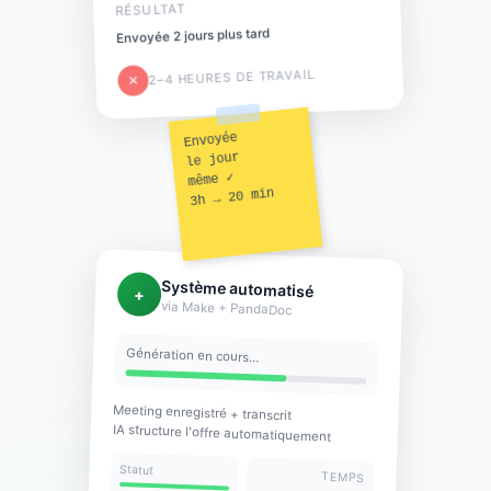
RÉSULTAT
Envoyée 2 jours plus tard
2–4 HEURES DE TRAVAIL
✕
Envoyée
le jour
même ✓
3h → 20 min
Système automatisé
+
via Make + PandaDoc
Génération en cours…
Meeting enregistré + transcrit
IA structure l'offre automatiquement
Statut
TEMPS