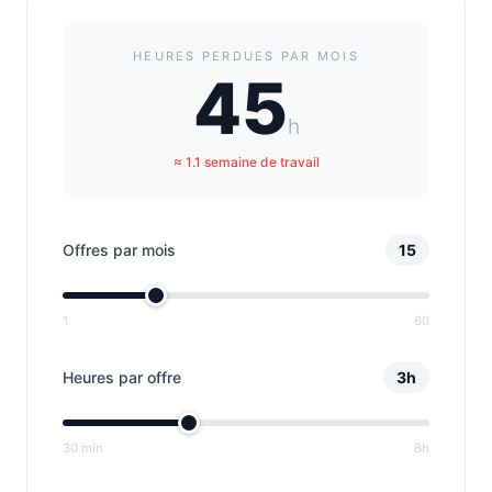
HEURES PERDUES PAR MOIS
45
h
≈
1.1
semaine
de travail
Offres par mois
15
1
60
Heures par offre
3h
30 min
8h