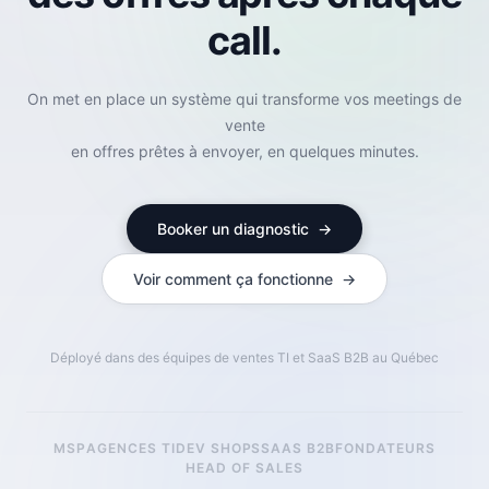
call.
On met en place un système qui transforme vos meetings de
vente
en offres prêtes à envoyer, en quelques minutes.
Booker un diagnostic →
Voir comment ça fonctionne →
Déployé dans des équipes de ventes TI et SaaS B2B au Québec
MSP
AGENCES TI
DEV SHOPS
SAAS B2B
FONDATEURS
HEAD OF SALES