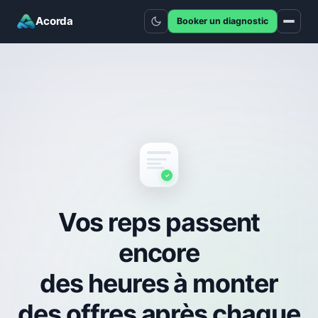
Acorda
Booker un diagnostic
✓
Vos reps passent
encore
des heures à monter
des offres après chaque