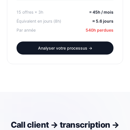
15 offres × 3h
= 45h / mois
Équivalent en jours (8h)
≈ 5.6 jours
Par année
540h perdues
Analyser votre processus →
Call client → transcription →