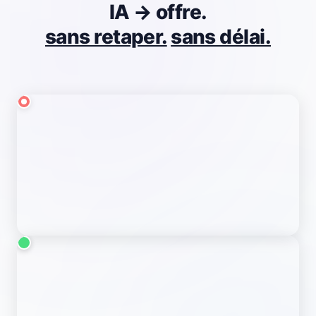
IA → offre.
AVANT,
sans retaper.
sans délai.
PROCESSUS
ACTUEL
Notes éparses
workflow manuel et
variable